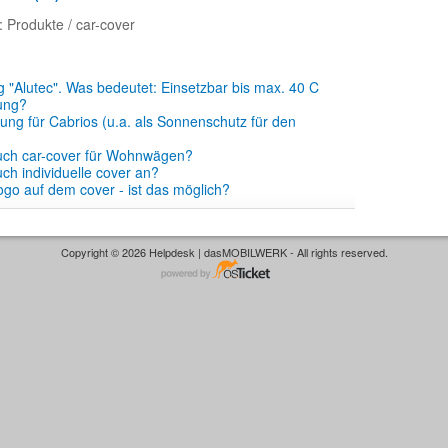
: Produkte / car-cover
"Alutec". Was bedeutet: Einsetzbar bis max. 40 C
ung?
ng für Cabrios (u.a. als Sonnenschutz für den
auch car-cover für Wohnwägen?
uch individuelle cover an?
Logo auf dem cover - ist das möglich?
Copyright © 2026 Helpdesk | dasMOBILWERK - All rights reserved.