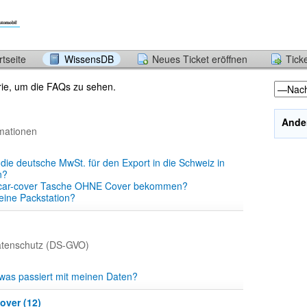
tseite
WissensDB
Neues Ticket eröffnen
Tick
orie, um die FAQs zu sehen.
Ande
mationen
, die deutsche MwSt. für den Export in die Schweiz in
n?
 car-cover Tasche OHNE Cover bekommen?
 eine Packstation?
atenschutz (DS-GVO)
was passiert mit meinen Daten?
over (12)